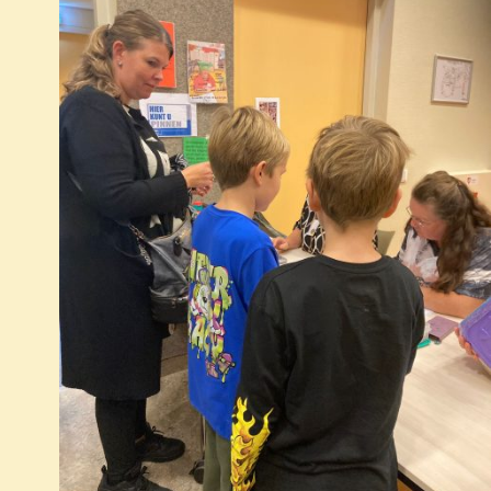
t
t
r
e
w
e
n
e
e
Z
e
n
o
r
d
e
g
a
k
a
t
e
v
u
n
e
m
e
n
.
n
n
w
a
e
v
e
i
r
g
g
a
e
t
v
i
e
e
n
n
a
v
i
g