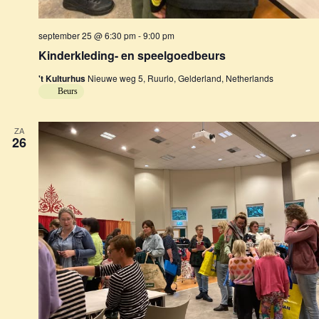
a
t
i
september 25 @ 6:30 pm
-
9:00 pm
e
Kinderkleding- en speelgoedbeurs
't Kulturhus
Nieuwe weg 5, Ruurlo, Gelderland, Netherlands
Beurs
ZA
26