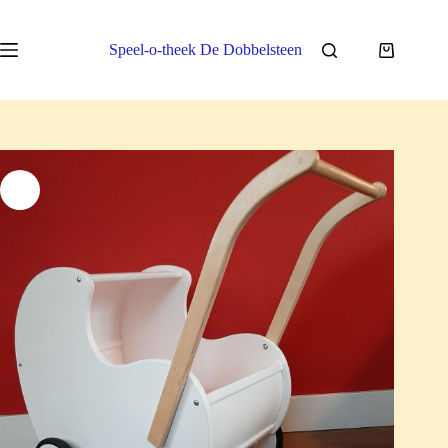
Ga
naar
de
Speel-o-theek De Dobbelsteen
Winkelwa
inhoud