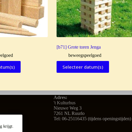
[b71] Grote toren Jenga
elgoed
beweegspeelgoed
atum(s)
Selecteer datum(s)
Adres:
't Kulturhus
Nieuwe Weg 3
7261 NL Ruurlo
Tel: 06-25116435 (tijdens openingstijden)
 krijgt.