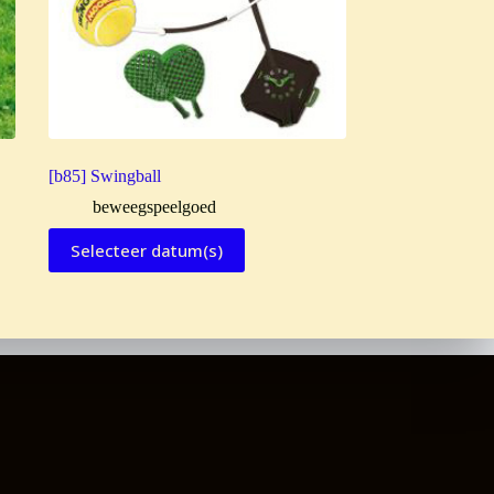
[b85] Swingball
beweegspeelgoed
Selecteer datum(s)