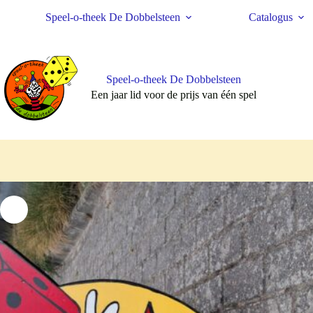
Ga
Speel-o-theek De Dobbelsteen
Catalogus
naar
de
inhoud
Speel-o-theek De Dobbelsteen
Een jaar lid voor de prijs van één spel