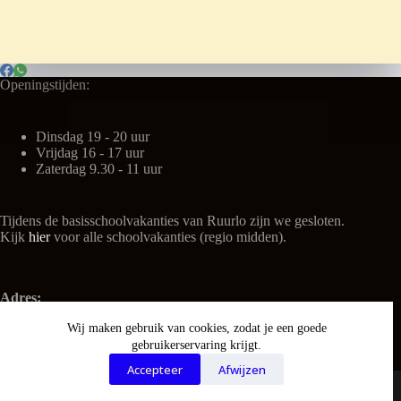
Openingstijden:
Dinsdag 19 - 20 uur
Vrijdag 16 - 17 uur
Zaterdag 9.30 - 11 uur
Tijdens de basisschoolvakanties van Ruurlo zijn we gesloten.
Kijk
hier
voor alle schoolvakanties (regio midden).
Adres:
't Kulturhus
Wij maken gebruik van cookies, zodat je een goede
Nieuwe Weg 3
gebruikerservaring krijgt.
7261 NL Ruurlo
Tel: 06-25116435 (tijdens openingstijden)
Accepteer
Afwijzen
Copyright © 2025 - WordPress thema door Speel-o-theek De
Dobbelsteen Ruurlo