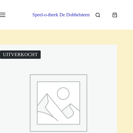
Ga
naar
de
Speel-o-theek De Dobbelsteen
Winkelwa
inhoud
UITVERKOCHT