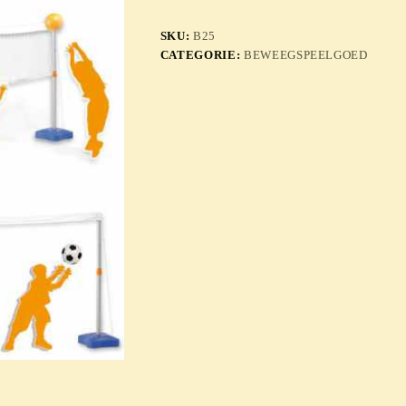
SKU:
B25
CATEGORIE:
BEWEEGSPEELGOED