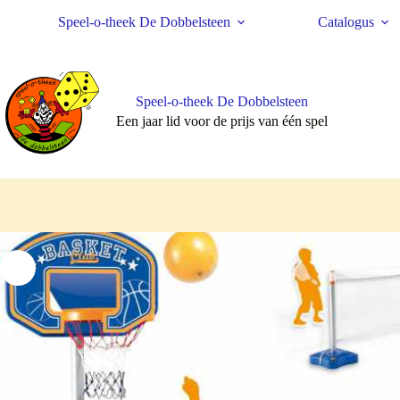
Ga
Speel-o-theek De Dobbelsteen
Catalogus
naar
de
inhoud
Speel-o-theek De Dobbelsteen
Een jaar lid voor de prijs van één spel