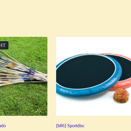
HT
ado
[b86] Sportdisc