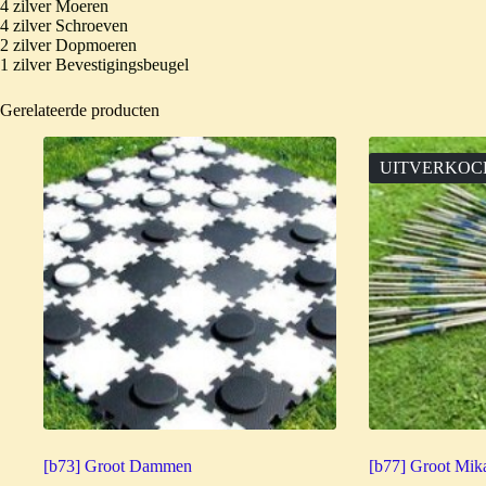
4 zilver Moeren
4 zilver Schroeven
2 zilver Dopmoeren
1 zilver Bevestigingsbeugel
Gerelateerde producten
UITVERKOC
[b73] Groot Dammen
[b77] Groot Mik