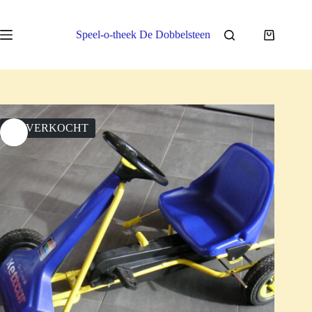
Ga
naar
de
Speel-o-theek De Dobbelsteen
Winkelwa
inhoud
UITVERKOCHT