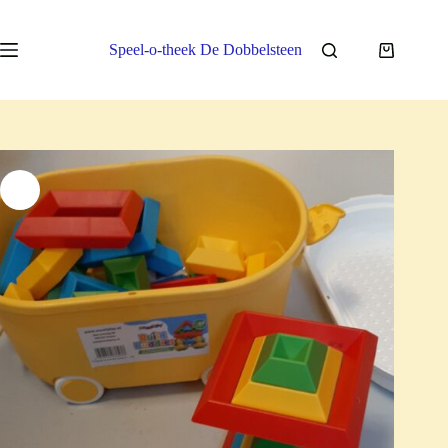
Ga
naar
de
Speel-o-theek De Dobbelsteen
Winkelwa
inhoud