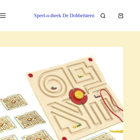
Ga
naar
de
Speel-o-theek De Dobbelsteen
Winkelwa
inhoud