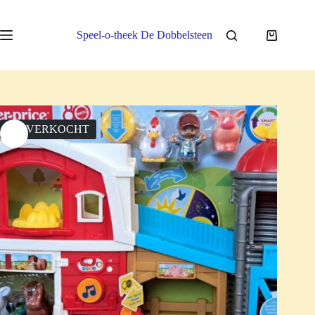
Ga
naar
de
Speel-o-theek De Dobbelsteen
Winkelwa
inhoud
UITVERKOCHT