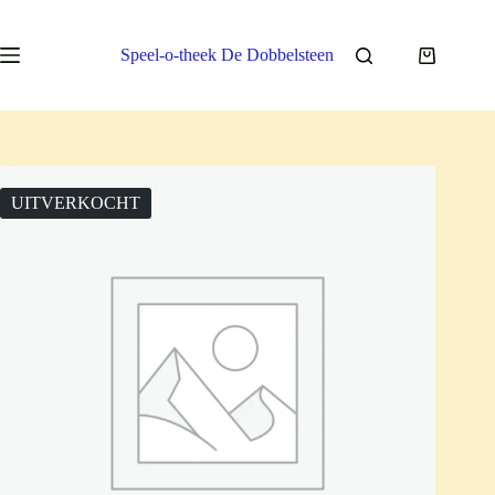
Ga
naar
de
Speel-o-theek De Dobbelsteen
Winkelwa
inhoud
UITVERKOCHT