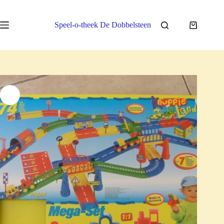
Ga
naar
de
Speel-o-theek De Dobbelsteen
Winkelwa
inhoud