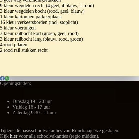
9 kleur wegdelen recht (4 geel, 4 blauw, 1 rood)
3 kleur wegdelen bocht (rood, geel, blauw)
1 kleur kartonnen parkeerplaats
16 kleur verkeersborden (incl. stoplicht)
5 kleur voertuigen
3 kleur railbocht kort (groen, geel, rood)
3 kleur railbocht lang (blauw, rood, groen)
4 rood pilaren
2 rood rail stukken recht
Openingstijden:
Dinsdag 19 - 20 uur
Vrijdag 16 - 17 uur
Zaterdag 9.30 - 11 uur
Tijdens de basisschoolvakanties van Ruurlo zijn we gesloten.
Kijk
hier
voor alle schoolvakanties (regio midden).