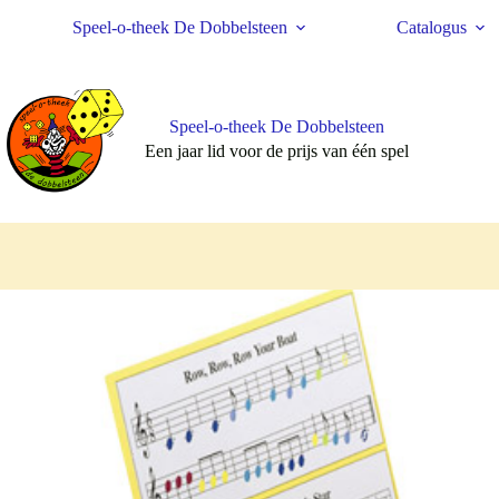
Ga
Speel-o-theek De Dobbelsteen
Catalogus
naar
de
inhoud
Speel-o-theek De Dobbelsteen
Een jaar lid voor de prijs van één spel