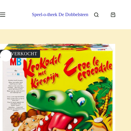
Ga
naar
de
Speel-o-theek De Dobbelsteen
Winkelwa
inhoud
UITVERKOCHT