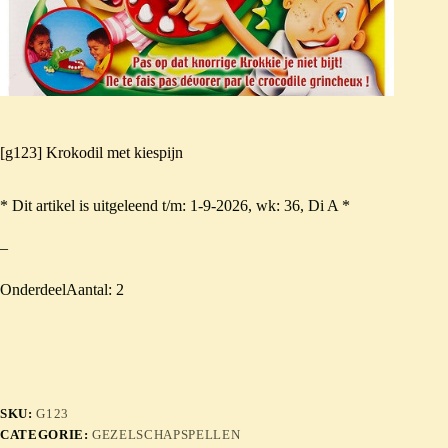
[g123] Krokodil met kiespijn
* Dit artikel is uitgeleend t/m: 1-9-2026, wk: 36, Di A *
–
OnderdeelAantal: 2
SKU:
G123
CATEGORIE:
GEZELSCHAPSPELLEN