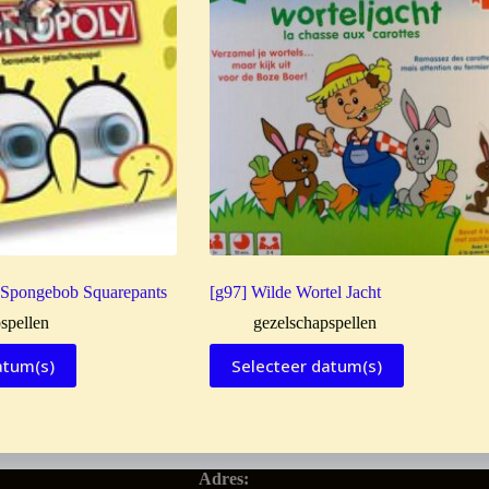
 Spongebob Squarepants
[g97] Wilde Wortel Jacht
spellen
gezelschapspellen
atum(s)
Selecteer datum(s)
Adres: