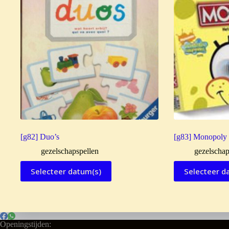
[g82] Duo’s
[g83] Monopoly
gezelschapspellen
gezelschap
Selecteer datum(s)
Selecteer d
Openingstijden: