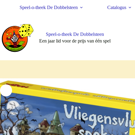
Ga
Speel-o-theek De Dobbelsteen
Catalogus
naar
de
inhoud
Speel-o-theek De Dobbelsteen
Een jaar lid voor de prijs van één spel