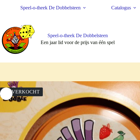
Ga
Speel-o-theek De Dobbelsteen
Catalogus
naar
de
inhoud
Speel-o-theek De Dobbelsteen
Een jaar lid voor de prijs van één spel
UITVERKOCHT