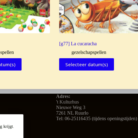
[g77] La cucaracha
spellen
gezelschapspellen
atum(s)
Selecteer datum(s)
Adres:
't Kulturhus
Nieuwe Weg 3
7261 NL Ruurlo
Tel: 06-25116435 (tijdens openingstijden)
 krijgt.