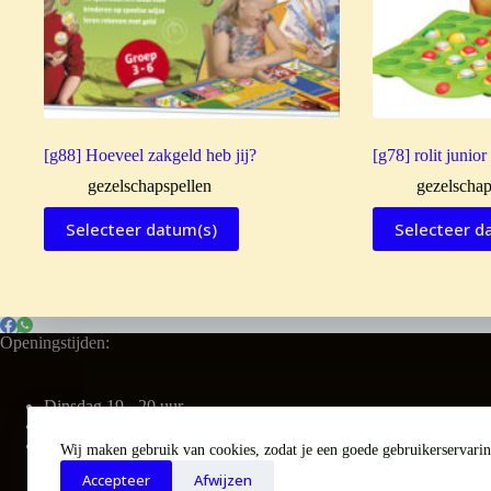
[g88] Hoeveel zakgeld heb jij?
[g78] rolit junior
gezelschapspellen
gezelschap
Selecteer datum(s)
Selecteer d
Openingstijden:
Dinsdag 19 - 20 uur
Vrijdag 16 - 17 uur
Zaterdag 9.30 - 11 uur
Wij maken gebruik van cookies, zodat je een goede gebruikerservaring
Accepteer
Afwijzen