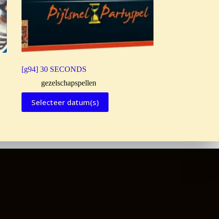
[g94] 30 SECONDS
gezelschapspellen
Selecteer datum(s)