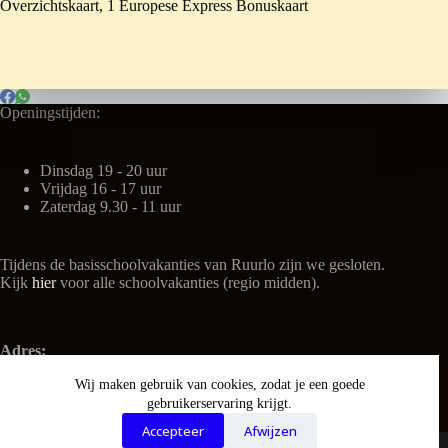
Overzichtskaart, 1 Europese Express Bonuskaart
Openingstijden:
Dinsdag 19 - 20 uur
Vrijdag 16 - 17 uur
Zaterdag 9.30 - 11 uur
Tijdens de basisschoolvakanties van Ruurlo zijn we gesloten.
Kijk
hier
voor alle schoolvakanties (regio midden).
Adres:
't Kulturhus
Wij maken gebruik van cookies, zodat je een goede
Nieuwe Weg 3
gebruikerservaring krijgt.
7261 NL Ruurlo
Tel: 06-25116435 (tijdens openingstijden)
Accepteer
Afwijzen
Copyright © 2025 - WordPress thema door Speel-o-theek De