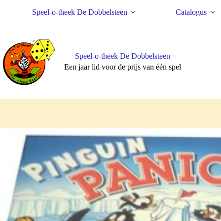
Ga
Speel-o-theek De Dobbelsteen
Catalogus
naar
de
inhoud
Speel-o-theek De Dobbelsteen
Een jaar lid voor de prijs van één spel