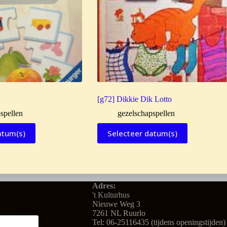
[g72] Dikkie Dik Lotto
spellen
gezelschapspellen
atum(s)
Selecteer datum(s)
Adres:
't Kulturhus
Nieuwe Weg 3
7261 NL Ruurlo
Tel: 06-25116435 (tijdens openingstijden)