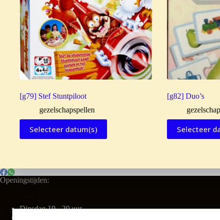
[g79] Stef Stuntpiloot
[g82] Duo’s
gezelschapspellen
gezelschap
Selecteer datum(s)
Selecteer d
Openingstijden:
Dinsdag 19 - 20 uur
Vrijdag 16 - 17 uur