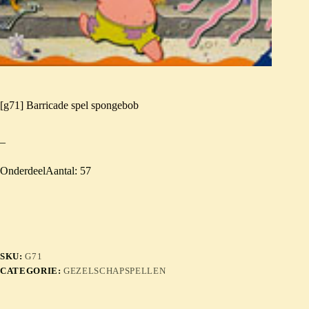
[g71] Barricade spel spongebob
–
OnderdeelAantal: 57
SKU:
G71
CATEGORIE:
GEZELSCHAPSPELLEN