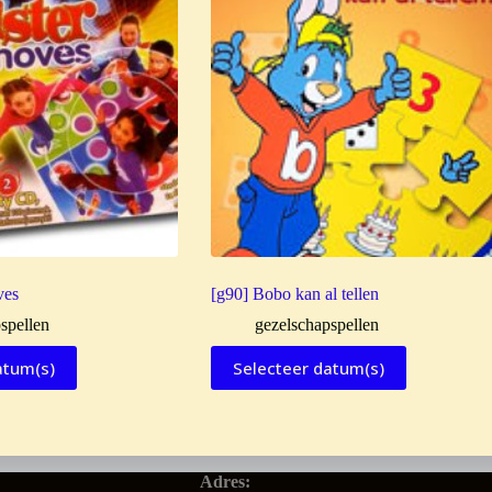
ves
[g90] Bobo kan al tellen
spellen
gezelschapspellen
atum(s)
Selecteer datum(s)
Adres: