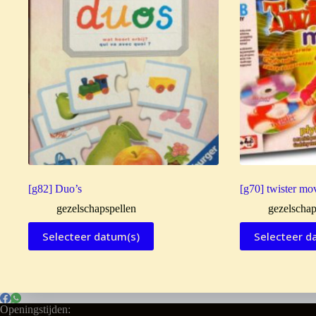
[g82] Duo’s
[g70] twister mo
gezelschapspellen
gezelschap
Selecteer datum(s)
Selecteer d
Openingstijden: