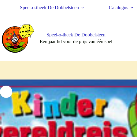
Ga
Speel-o-theek De Dobbelsteen
Catalogus
naar
de
inhoud
Speel-o-theek De Dobbelsteen
Een jaar lid voor de prijs van één spel