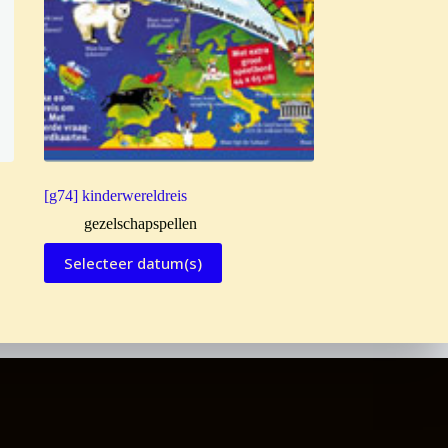
[g74] kinderwereldreis
gezelschapspellen
Selecteer datum(s)