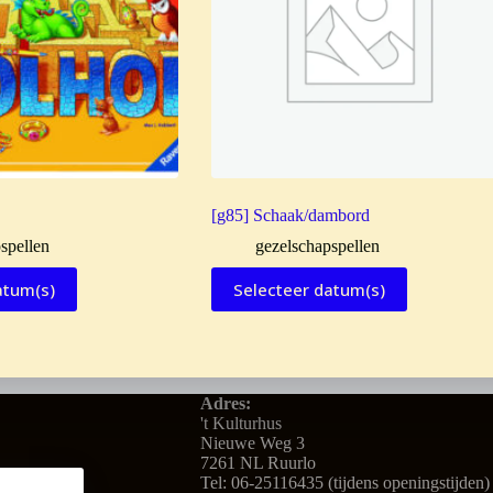
[g85] Schaak/dambord
spellen
gezelschapspellen
atum(s)
Selecteer datum(s)
Adres:
't Kulturhus
Nieuwe Weg 3
7261 NL Ruurlo
Tel: 06-25116435 (tijdens openingstijden)