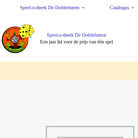
Ga
Speel-o-theek De Dobbelsteen
Catalogus
naar
de
inhoud
Speel-o-theek De Dobbelsteen
Een jaar lid voor de prijs van één spel