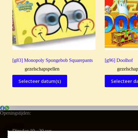
[g83] Monopoly Spongebob Squarepants
[g96] Doolhof
gezelschapspellen
gezelschap
Selecteer datum(s)
Selecteer d
Openingstijden:
Dinsdag 19 - 20 uur
Vrijdag 16 - 17 uur