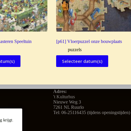
asteren Speeltuin
[p61] Vloerpuzzel onze bouwplaats
puzzels
atum(s)
Selecteer datum(s)
Adres:
't Kulturhus
Nieuwe Weg 3
7261 NL Ruurlo
Tel: 06-25116435 (tijdens openingstijden)
 krijgt.