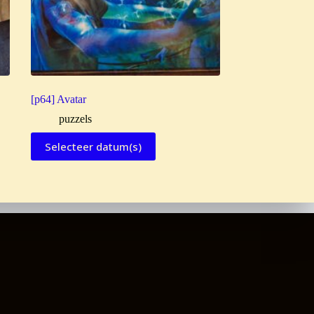
[p64] Avatar
puzzels
Selecteer datum(s)