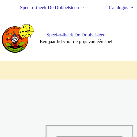
Ga
Speel-o-theek De Dobbelsteen
Catalogus
naar
de
inhoud
Speel-o-theek De Dobbelsteen
Een jaar lid voor de prijs van één spel