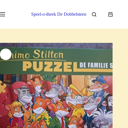
Ga
naar
de
Speel-o-theek De Dobbelsteen
Winkelwa
inhoud