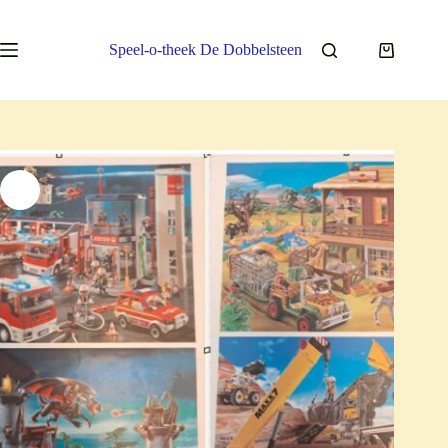
Ga
naar
de
Speel-o-theek De Dobbelsteen
Winkelwa
inhoud