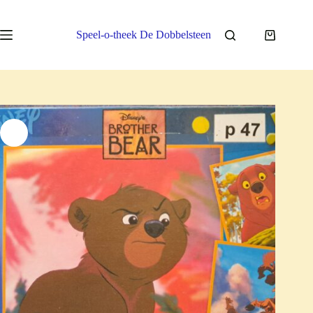
Ga
naar
de
Speel-o-theek De Dobbelsteen
Winkelwa
inhoud