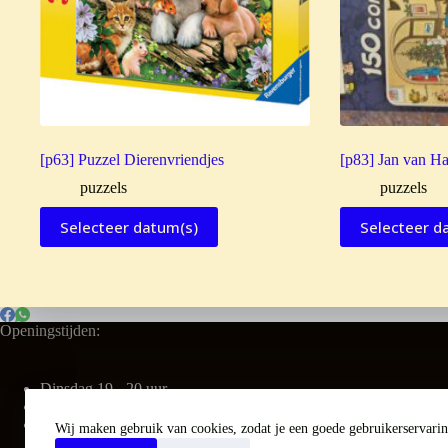
[p63] Puzzel Dierenvriendjes
[p83] Jan van Ha
puzzels
puzzels
Selecteer datum(s)
Selecteer d
Openingstijden:
Dinsdag 19 - 20 uur
Vrijdag 16 - 17 uur
Zaterdag 9.30 - 11 uur
Wij maken gebruik van cookies, zodat je een goede gebruikerservaring