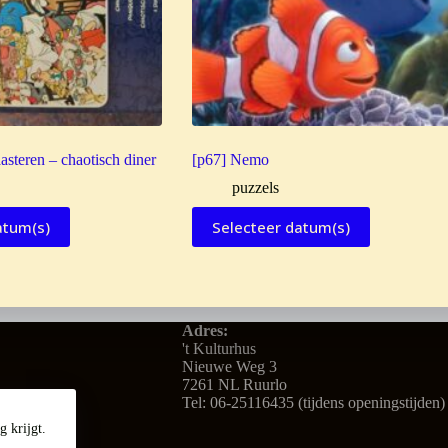
asteren – chaotisch diner
[p67] Nemo
puzzels
atum(s)
Selecteer datum(s)
Adres:
't Kulturhus
Nieuwe Weg 3
7261 NL Ruurlo
Tel: 06-25116435 (tijdens openingstijden)
 krijgt.