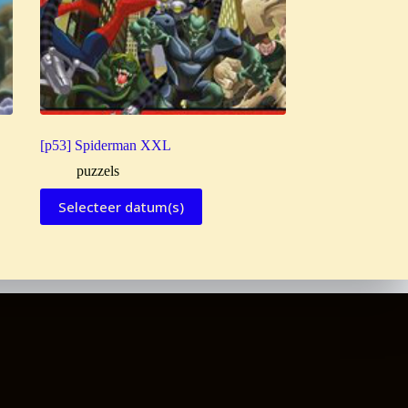
[p53] Spiderman XXL
puzzels
Selecteer datum(s)