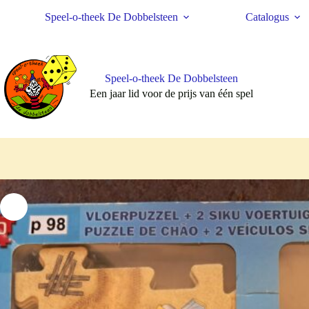
Ga
Speel-o-theek De Dobbelsteen
Catalogus
naar
de
inhoud
Speel-o-theek De Dobbelsteen
Een jaar lid voor de prijs van één spel