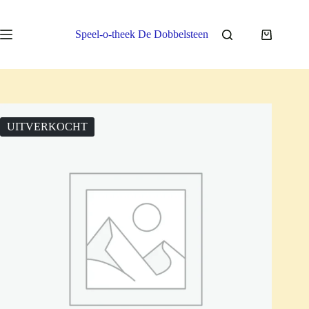
Ga
naar
de
Speel-o-theek De Dobbelsteen
Winkelwa
inhoud
UITVERKOCHT