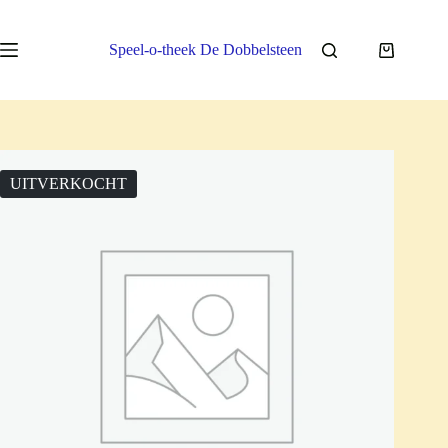
Ga
naar
de
Speel-o-theek De Dobbelsteen
Winkelwa
inhoud
UITVERKOCHT