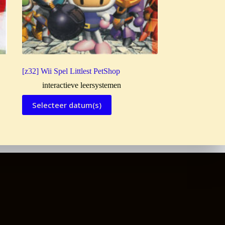
[z32] Wii Spel Littlest PetShop
interactieve leersystemen
Selecteer datum(s)