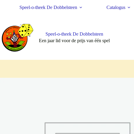
Ga
Speel-o-theek De Dobbelsteen
Catalogus
naar
de
inhoud
Speel-o-theek De Dobbelsteen
Een jaar lid voor de prijs van één spel