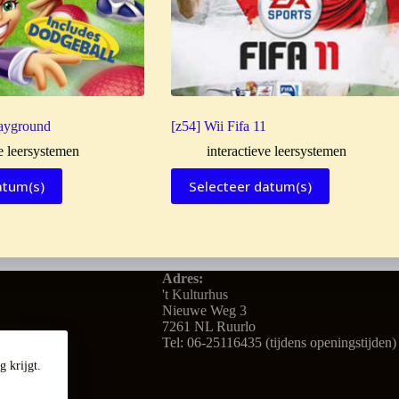
layground
[z54] Wii Fifa 11
ve leersystemen
interactieve leersystemen
atum(s)
Selecteer datum(s)
Adres:
't Kulturhus
Nieuwe Weg 3
7261 NL Ruurlo
Tel: 06-25116435 (tijdens openingstijden)
 krijgt.