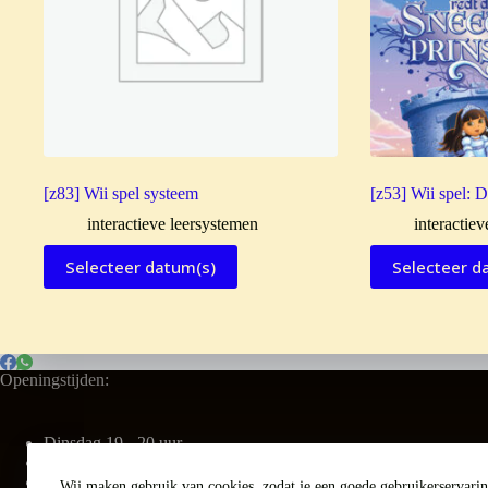
[z83] Wii spel systeem
[z53] Wii spel: D
interactieve leersystemen
interactie
Selecteer datum(s)
Selecteer d
Openingstijden:
Dinsdag 19 - 20 uur
Vrijdag 16 - 17 uur
Zaterdag 9.30 - 11 uur
Wij maken gebruik van cookies, zodat je een goede gebruikerservaring