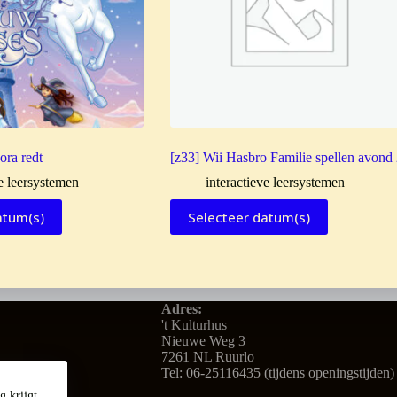
ora redt
[z33] Wii Hasbro Familie spellen avond
ve leersystemen
interactieve leersystemen
atum(s)
Selecteer datum(s)
Adres:
't Kulturhus
Nieuwe Weg 3
7261 NL Ruurlo
Tel: 06-25116435 (tijdens openingstijden)
 krijgt.