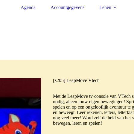
Agenda
Accountgegevens
Lenen
[z205] LeapMove Vtech
Met de LeapMove tv-console van VTech spe
nodig, alleen jouw eigen bewegingen! Spri
spelen en op een ongelooflijk avontuur te g
en beweegt. Leer rekenen, letters, letterk
nog veel meer! Word zelf de held van het sp
bewegen, leren en spelen!