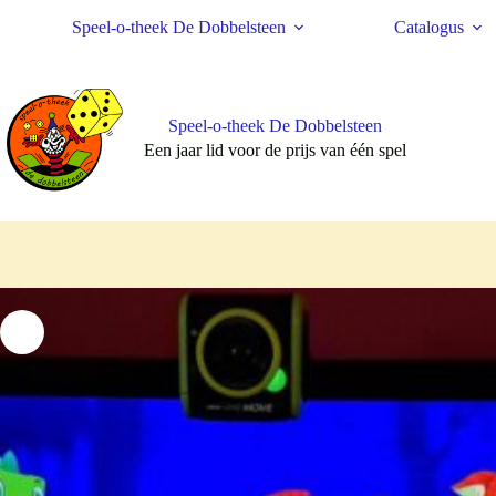
Ga
Speel-o-theek De Dobbelsteen
Catalogus
naar
de
inhoud
Speel-o-theek De Dobbelsteen
Een jaar lid voor de prijs van één spel