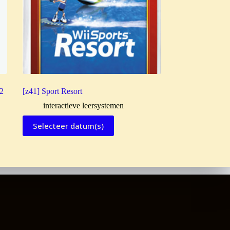
 2
[z41] Sport Resort
interactieve leersystemen
Selecteer datum(s)