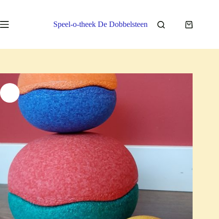
Ga
naar
de
Speel-o-theek De Dobbelsteen
Winkelwa
inhoud