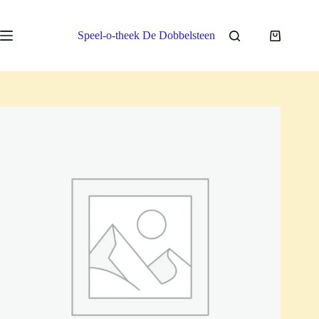
Ga
naar
de
Speel-o-theek De Dobbelsteen
Winkelwa
inhoud