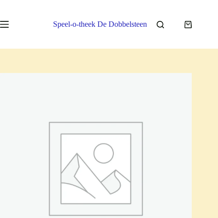
Ga
naar
de
Speel-o-theek De Dobbelsteen
Winkelwa
inhoud