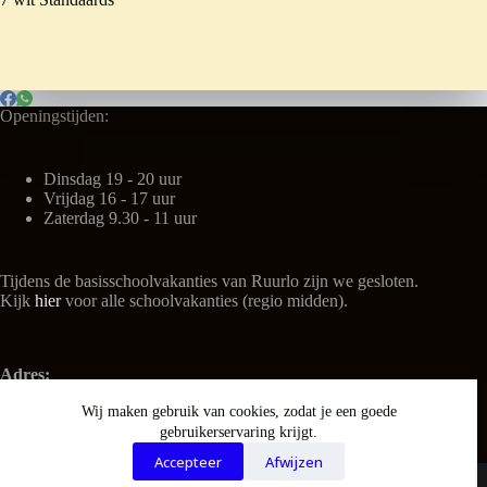
Openingstijden:
Dinsdag 19 - 20 uur
Vrijdag 16 - 17 uur
Zaterdag 9.30 - 11 uur
Tijdens de basisschoolvakanties van Ruurlo zijn we gesloten.
Kijk
hier
voor alle schoolvakanties (regio midden).
Adres:
't Kulturhus
Wij maken gebruik van cookies, zodat je een goede
Nieuwe Weg 3
gebruikerservaring krijgt.
7261 NL Ruurlo
Tel: 06-25116435 (tijdens openingstijden)
Accepteer
Afwijzen
Copyright © 2025 - WordPress thema door Speel-o-theek De