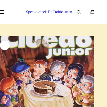
Ga
naar
de
Speel-o-theek De Dobbelsteen
Winkelwa
inhoud