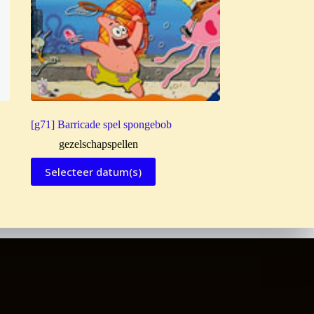
[g71] Barricade spel spongebob
gezelschapspellen
Selecteer datum(s)