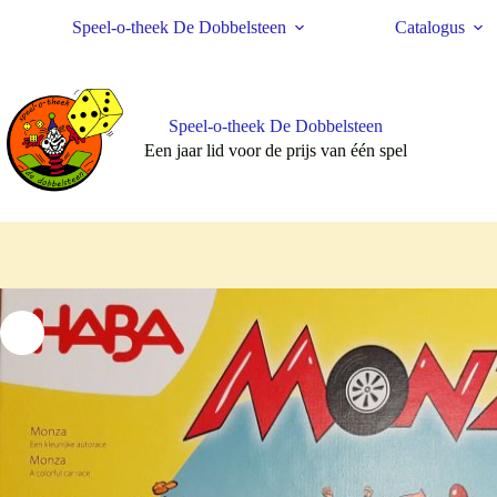
Ga
Speel-o-theek De Dobbelsteen
Catalogus
naar
de
inhoud
Speel-o-theek De Dobbelsteen
Een jaar lid voor de prijs van één spel