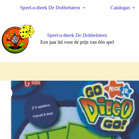
Ga
Speel-o-theek De Dobbelsteen
Catalogus
naar
de
inhoud
Speel-o-theek De Dobbelsteen
Een jaar lid voor de prijs van één spel