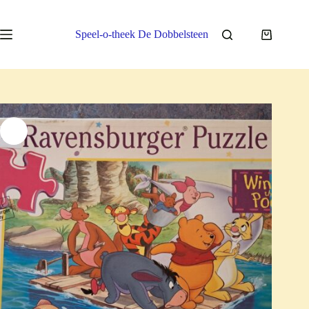
Ga
naar
de
Speel-o-theek De Dobbelsteen
Winkelwa
inhoud