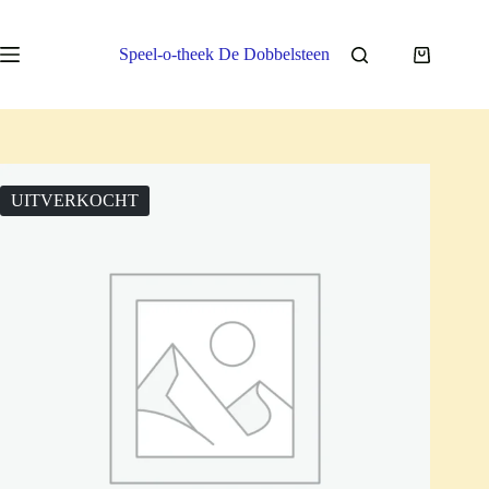
Ga
naar
de
Speel-o-theek De Dobbelsteen
Winkelwa
inhoud
UITVERKOCHT