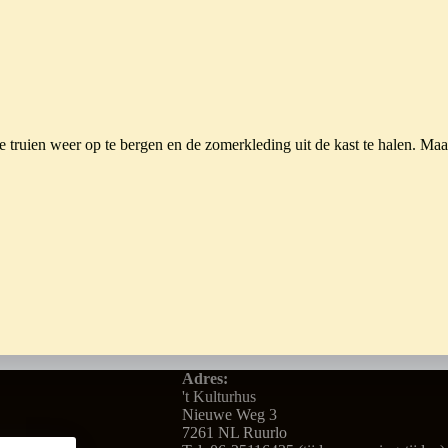
 truien weer op te bergen en de zomerkleding uit de kast te halen. Maar
Adres:
't Kulturhus
Nieuwe Weg 3
7261 NL Ruurlo