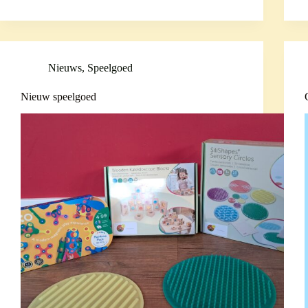
Nieuws
,
Speelgoed
Nieuw speelgoed