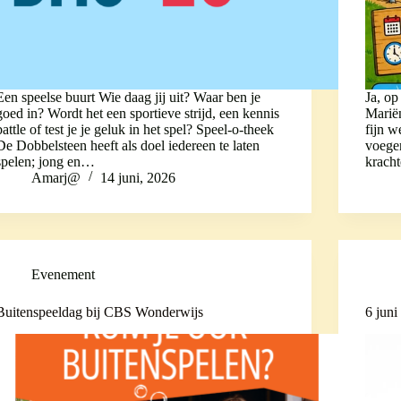
Een speelse buurt Wie daag jij uit? Waar ben je
Ja, op
goed in? Wordt het een sportieve strijd, een kennis
Mariën
battle of test je je geluk in het spel? Speel-o-theek
fijn w
De Dobbelsteen heeft als doel iedereen te laten
voege
spelen; jong en…
krach
Amarj@
14 juni, 2026
Evenement
Buitenspeeldag bij CBS Wonderwijs
6 juni